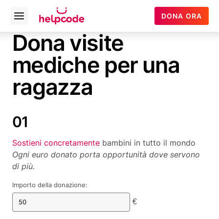
Helpcode
DONA ORA
Open
Italia
menu
Dona visite
Vai
al
mediche per una
contenuto
ragazza
Sostieni concretamente
bambini in tutto il mondo
Ogni euro donato porta opportunità dove servono
di più.
Importo della donazione:
€