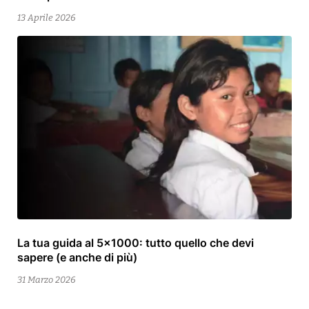
2026
13 Aprile 2026
La tua guida al 5×1000: tutto quello che devi
13
sapere (e anche di più)
Aprile
2026
31 Marzo 2026