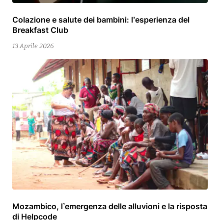
Colazione e salute dei bambini: l’esperienza del
13
Breakfast Club
Aprile
2026
13 Aprile 2026
Mozambico, l’emergenza delle alluvioni e la risposta
15
di Helpcode
Aprile