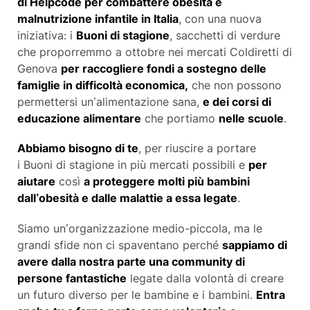
di Helpcode per combattere obesità e
malnutrizione infantile in Italia
, con una nuova
iniziativa: i
Buoni di stagione
, sacchetti di verdure
che proporremmo a ottobre nei mercati Coldiretti di
Genova
per raccogliere fondi a sostegno delle
famiglie in difficoltà economica,
che non possono
permettersi un’alimentazione sana,
e dei corsi di
educazione alimentare
che portiamo
nelle scuole
.
Abbiamo bisogno di te
, per riuscire a portare
i
Buoni di stagione
in più mercati possibili e
per
aiutare
così
a proteggere molti più bambini
dall’obesità e dalle malattie a essa legate
.
Siamo un’organizzazione medio-piccola, ma le
grandi sfide non ci spaventano perché
sappiamo di
avere dalla nostra parte una community di
persone fantastiche
legate dalla volontà di creare
un futuro diverso per le bambine e i bambini.
Entra