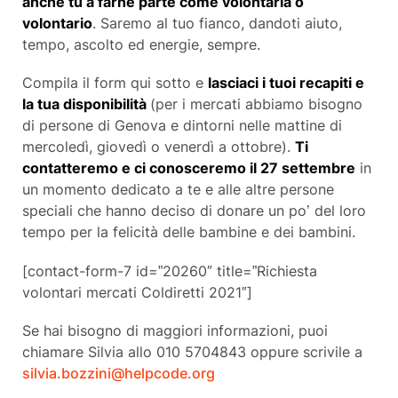
anche tu a farne parte come volontaria o
volontario
. Saremo al tuo fianco, dandoti aiuto,
tempo, ascolto ed energie, sempre.
Compila il form qui sotto e
lasciaci i tuoi recapiti e
la tua disponibilità
(per i mercati abbiamo bisogno
di persone di Genova e dintorni nelle mattine di
mercoledì, giovedì o venerdì a ottobre).
Ti
contatteremo e ci conosceremo il 27 settembre
in
un momento dedicato a te e alle altre persone
speciali che hanno deciso di donare un po’ del loro
tempo per la felicità delle bambine e dei bambini.
[contact-form-7 id=”20260″ title=”Richiesta
volontari mercati Coldiretti 2021″]
Se hai bisogno di maggiori informazioni, puoi
chiamare Silvia allo 010 5704843 oppure scrivile a
silvia.bozzini@helpcode.org