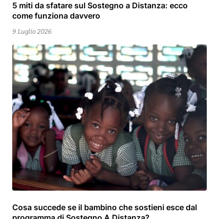
5 miti da sfatare sul Sostegno a Distanza: ecco
9
come funziona davvero
Luglio
2026
9 Luglio 2026
Cosa succede se il bambino che sostieni esce dal
2
programma di Sostegno A Distanza?