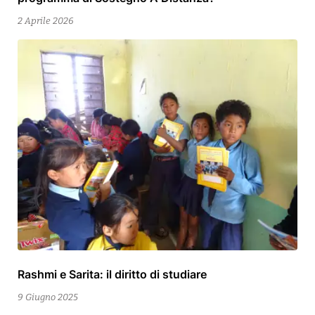
Aprile
2026
2 Aprile 2026
Rashmi e Sarita: il diritto di studiare
23
Febbraio
9 Giugno 2025
2026