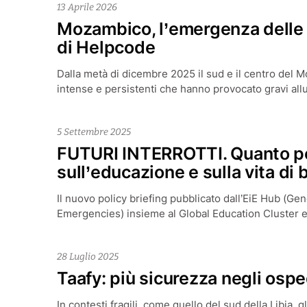
13 Aprile 2026
Mozambico, l’emergenza delle a
di Helpcode
Dalla metà di dicembre 2025 il sud e il centro del 
intense e persistenti che hanno provocato gravi all
5 Settembre 2025
FUTURI INTERROTTI. Quanto p
sull’educazione e sulla vita d
Il nuovo policy briefing pubblicato dall’EiE Hub (Ge
Emergencies) insieme al Global Education Cluster e 
28 Luglio 2025
Taafy: più sicurezza negli osped
In contesti fragili, come quello del sud della Libia, 