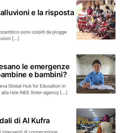
lluvioni e la risposta
Mozambico sono colpiti da piogge
uvioni […]
esano le emergenze
i bambine e bambini?
neva Global Hub for Education in
alla rete INEE (Inter-agency […]
ali di Al Kufra
gli interventi di cooperazione