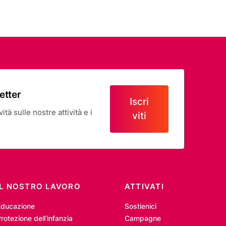
letter
Iscri
tà sulle nostre attività e i
viti
IL NOSTRO LAVORO
ATTIVATI
Educazione
Sostienici
rotezione dell’infanzia
Campagne