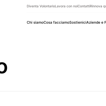
Diventa Volontario
Lavora con noi
Contatti
Rinnova q
Chi siamo
Cosa facciamo
Sostienici
Aziende e 
o