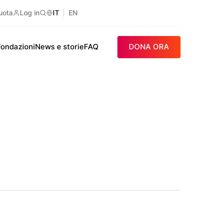
uota
Log in
IT
EN
Ricerca
Fondazioni
News e storie
FAQ
DONA ORA