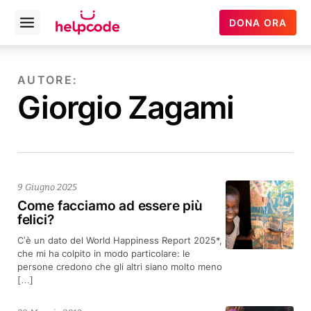
Helpcode
DONA ORA
Open
Italia
menu
Vai
al
AUTORE:
contenuto
Giorgio Zagami
9 Giugno 2025
Come facciamo ad essere più
felici?
C’è un dato del World Happiness Report 2025*,
che mi ha colpito in modo particolare: le
persone credono che gli altri siano molto meno
[…]