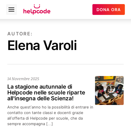
Helpcode
DONA ORA
Open
Italia
menu
Vai
al
AUTORE:
contenuto
Elena Varoli
14 Novembre 2025
La stagione autunnale di
Helpcode nelle scuole riparte
all’insegna delle Scienza!
Anche quest’anno ho la possibilità di entrare in
contatto con tante classi e docenti grazie
all’offerta di Helpcode per scuole, che da
sempre accompagna […]