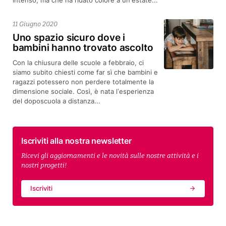
intenso, ma che ha ridato colore a un’estate...
11 Giugno 2020
Uno spazio sicuro dove i
bambini hanno trovato ascolto
Con la chiusura delle scuole a febbraio, ci
siamo subito chiesti come far sì che bambini e
ragazzi potessero non perdere totalmente la
dimensione sociale. Così, è nata l’esperienza
del doposcuola a distanza...
Iscriviti alla nostra newsletter
Ricevi gli aggiornamenti e le novità sulle nostre attività e i
nostri progetti!
Iscriviti