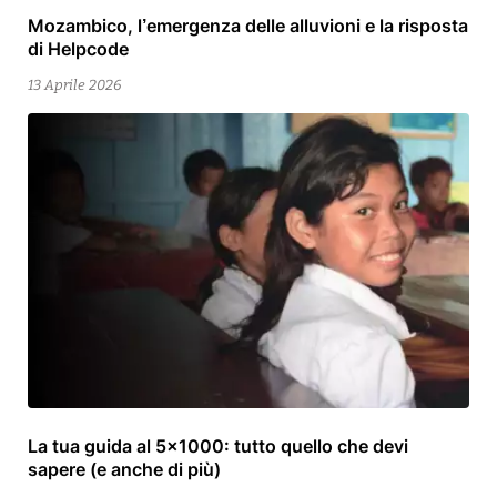
Mozambico, l’emergenza delle alluvioni e la risposta
15
di Helpcode
Aprile
2026
13 Aprile 2026
La tua guida al 5×1000: tutto quello che devi
13
sapere (e anche di più)
Aprile