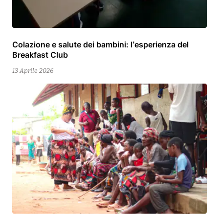
Colazione e salute dei bambini: l’esperienza del
13
Breakfast Club
Aprile
2026
13 Aprile 2026