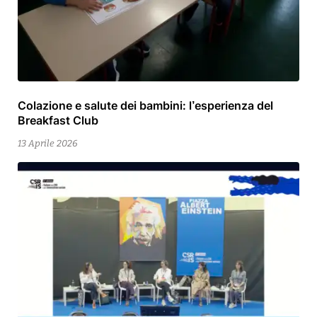
Colazione e salute dei bambini: l’esperienza del
13
Breakfast Club
Aprile
2026
13 Aprile 2026