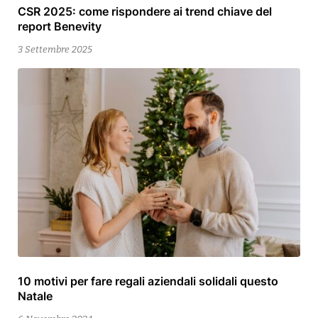
CSR 2025: come rispondere ai trend chiave del
3
report Benevity
Settembre
2025
3 Settembre 2025
10 motivi per fare regali aziendali solidali questo
13
Natale
Dicembre
2025