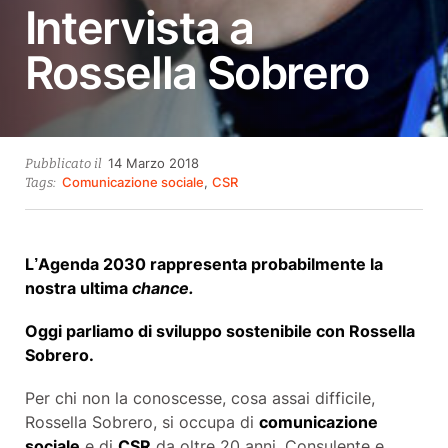
Intervista a
Rossella Sobrero
20
14 Marzo 2018
Pubblicato il
Aprile
Comunicazione sociale
,
CSR
Tags:
2018
L’Agenda 2030 rappresenta probabilmente la
nostra ultima
chance.
Oggi parliamo di sviluppo sostenibile con Rossella
Sobrero.
Per chi non la conoscesse, cosa assai difficile,
Rossella Sobrero, si occupa di
comunicazione
sociale
e di
CSR
da oltre 20 anni. Consulente e