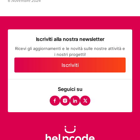
6 Novembre 2024
Iscriviti alla nostra newsletter
Ricevi gli aggiornamenti e le novità sulle nostre attività e
i nostri progetti!
Iscriviti
Seguici su
facebook
instagram
linkedin
twitter