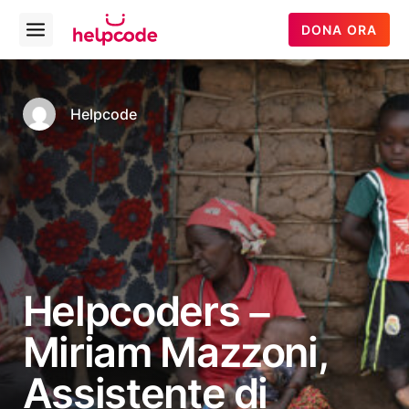
Helpcode
DONA ORA
Open
Italia
menu
Vai
al
contenuto
Helpcode
Helpcoders –
Miriam Mazzoni,
Assistente di