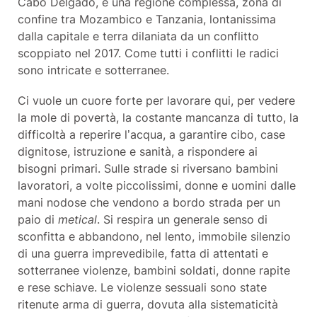
Cabo Delgado, è una regione complessa, zona di
confine tra Mozambico e Tanzania, lontanissima
dalla capitale e terra dilaniata da un conflitto
scoppiato nel 2017. Come tutti i conflitti le radici
sono intricate e sotterranee.
Ci vuole un cuore forte per lavorare qui, per vedere
la mole di povertà, la costante mancanza di tutto, la
difficoltà a reperire l’acqua, a garantire cibo, case
dignitose, istruzione e sanità, a rispondere ai
bisogni primari. Sulle strade si riversano bambini
lavoratori, a volte piccolissimi, donne e uomini dalle
mani nodose che vendono a bordo strada per un
paio di
metical
. Si respira un generale senso di
sconfitta e abbandono, nel lento, immobile silenzio
di una guerra imprevedibile, fatta di attentati e
sotterranee violenze, bambini soldati, donne rapite
e rese schiave. Le violenze sessuali sono state
ritenute arma di guerra, dovuta alla sistematicità