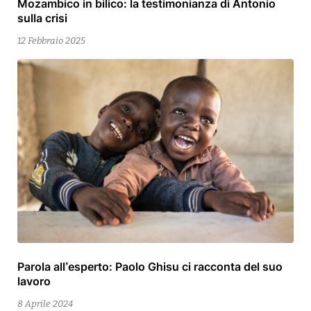
Mozambico in bilico: la testimonianza di Antonio
14
sulla crisi
Febbraio
2025
12 Febbraio 2025
Parola all’esperto: Paolo Ghisu ci racconta del suo
lavoro
8 Aprile 2024