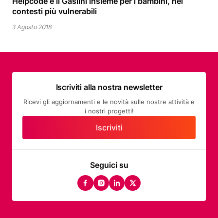
Helpcode e il Gaslini insieme per i bambini, nei
4
contesti più vulnerabili
Agosto
2018
3 Agosto 2018
Iscriviti alla nostra newsletter
Ricevi gli aggiornamenti e le novità sulle nostre attività e
i nostri progetti!
Iscriviti
Seguici su
facebook
instagram
linkedin
twitter