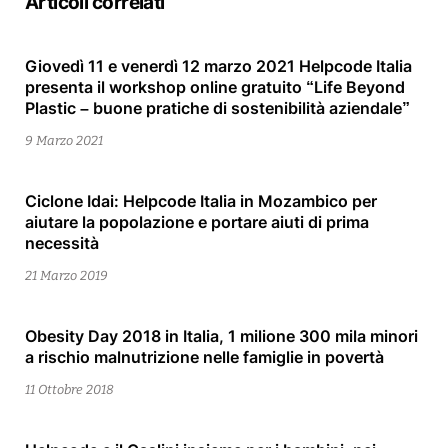
Articoli correlati
Giovedì 11 e venerdì 12 marzo 2021 Helpcode Italia
9
presenta il workshop online gratuito “Life Beyond
Marzo
Plastic – buone pratiche di sostenibilità aziendale”
2021
9 Marzo 2021
Ciclone Idai: Helpcode Italia in Mozambico per
27
aiutare la popolazione e portare aiuti di prima
Marzo
necessità
2019
21 Marzo 2019
Obesity Day 2018 in Italia, 1 milione 300 mila minori
11
a rischio malnutrizione nelle famiglie in povertà
Ottobre
2018
11 Ottobre 2018