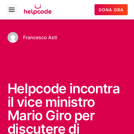
Helpcode
DONA ORA
Open
Italia
menu
Vai
al
contenuto
Francesco Asti
Helpcode incontra
il vice ministro
Mario Giro per
discutere di