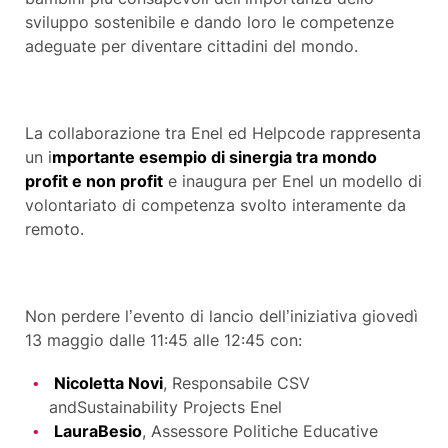
sviluppo sostenibile e dando loro le competenze
adeguate per diventare cittadini del mondo.
La collaborazione tra Enel ed Helpcode rappresenta
un i
mportante esempio di sinergia tra mondo
profit e non profit
e inaugura per Enel un modello di
volontariato di competenza svolto interamente da
remoto.
Non perdere l’evento di lancio dell’iniziativa giovedì
13 maggio dalle 11:45 alle 12:45 con:
Nicoletta Novi
,
R
esponsabile CSV
and
S
ustainability
P
rojects E
nel
LauraBesio
,
A
ssessore
P
olitiche
E
ducative