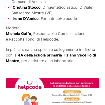
Comune di Venezia
Cristina Stocco
,
D
irigente
S
colastico IC Viale
San Marco Mestre (VE)
Irene D’Amico
,
F
ormatriceHelpcode
Modera
Michela
Gaffo
,
R
esponsabile
C
omunicazione
e
R
accolta
F
ondi di Helpcode.
In più, ci sar
à
uno speciale collegamento in diretta
con la
4A del
la scuola primaria Tiziano Vecellio
di
Mestre
, per assistere a un laboratorio.