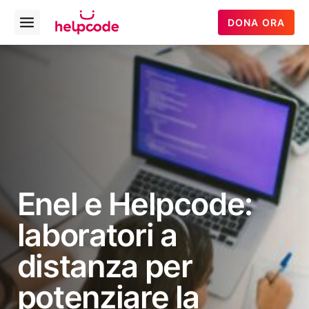
Helpcode
DONA ORA
Open
Italia
menu
Vai
al
contenuto
Enel e Helpcode:
laboratori a
distanza per
potenziare la