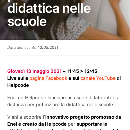
didattica nelle
scuole
13/05/2021
Data dell'evento
Giovedì 13 maggio 2021
–
11:45 > 12:
45
Live sulla
pagina Facebook
e sul
canale YouTube
di
Helpcode
E
nel
ed
Helpcode
lanciano una serie di laboratori a
distanza per potenziare la didattica nelle scuole.
Vieni a scoprire l’
innovativo progetto promosso da
E
nel e creato da Helpcode
per
supportare le