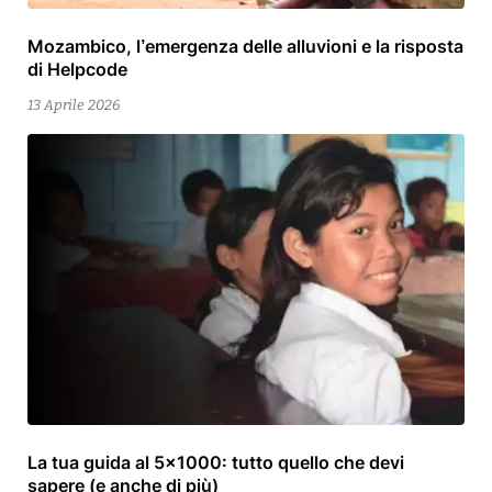
Mozambico, l’emergenza delle alluvioni e la risposta
15
di Helpcode
Aprile
2026
13 Aprile 2026
La tua guida al 5×1000: tutto quello che devi
13
sapere (e anche di più)
Aprile