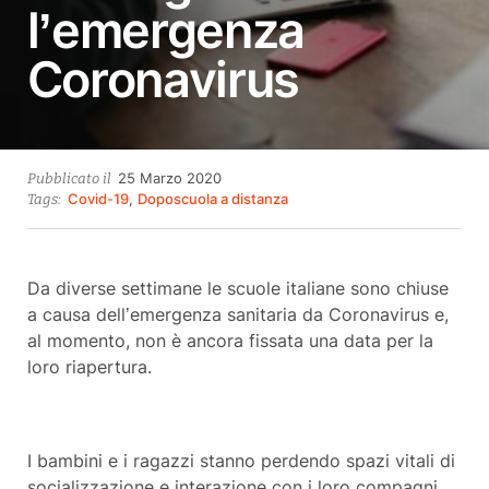
l’emergenza
Coronavirus
23
25 Marzo 2020
Pubblicato il
Ottobre
Covid-19
,
Doposcuola a distanza
Tags:
2021
Da diverse settimane le
scuole italiane
sono chiuse
a causa dell’
emergenza sanitaria
da
Coronavirus
e,
al momento, non è ancora fissata una data per la
loro riapertura.
I
bambini
e i
ragazzi
stanno perdendo spazi vitali di
socializzazione
e interazione con i loro compagni,