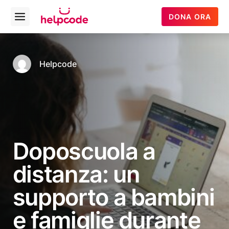
Helpcode
DONA ORA
Open
Italia
menu
Vai
al
contenuto
Helpcode
Doposcuola a
distanza: un
supporto a bambini
e famiglie durante