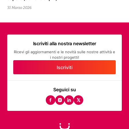
2026
31 Marzo 2026
Iscriviti alla nostra newsletter
Ricevi gli aggiornamenti e le novità sulle nostre attività e
i nostri progetti!
Iscriviti
Seguici su
facebook
instagram
linkedin
twitter