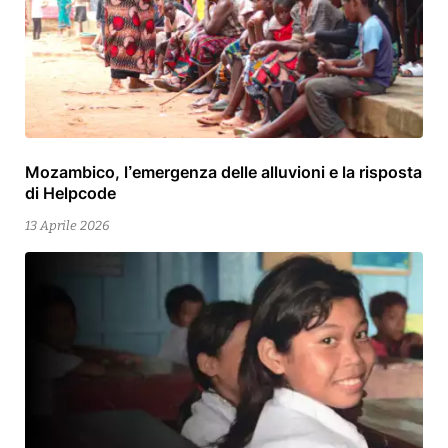
Mozambico, l’emergenza delle alluvioni e la risposta
15
di Helpcode
Aprile
2026
13 Aprile 2026