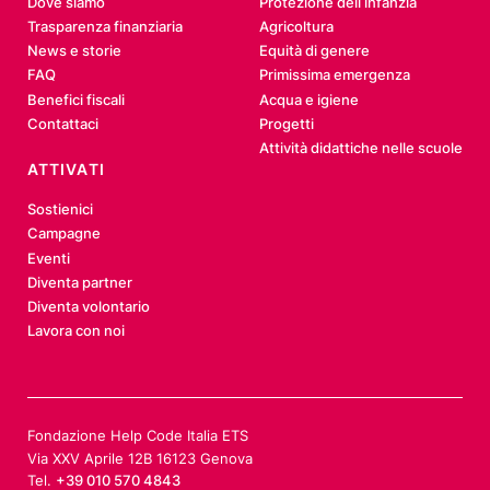
Dove siamo
Protezione dell’infanzia
Trasparenza finanziaria
Agricoltura
News e storie
Equità di genere
FAQ
Primissima emergenza
Benefici fiscali
Acqua e igiene
Contattaci
Progetti
Attività didattiche nelle scuole
ATTIVATI
Sostienici
Campagne
Eventi
Diventa partner
Diventa volontario
Lavora con noi
Fondazione Help Code Italia ETS
Via XXV Aprile 12B 16123 Genova
Tel.
+39 010 570 4843