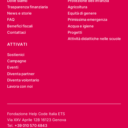
Dove siamo
Protezione dell’infanzia
Trasparenza finanziaria
Agricoltura
News e storie
Equità di genere
FAQ
Primissima emergenza
Benefici fiscali
Acqua e igiene
Contattaci
Progetti
Attività didattiche nelle scuole
ATTIVATI
Sostienici
Campagne
Eventi
Diventa partner
Diventa volontario
Lavora con noi
Fondazione Help Code Italia ETS
Via XXV Aprile 12B 16123 Genova
Tel.
+39 010 570 4843