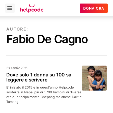
Helpcode
DONA ORA
Open
Italia
menu
Vai
al
AUTORE:
contenuto
Fabio De Cagno
23 Aprile 2015
Dove solo 1 donna su 100 sa
leggere e scrivere
E’ iniziato il 2015 e in quest’anno Helpcode
sosterrà in Nepal più di 1.700 bambini di diverse
etnie, principalmente Chepang ma anche Dalit e
Tamang...