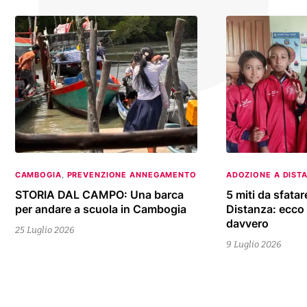
23
CAMBOGIA
,
PREVENZIONE ANNEGAMENTO
9
ADOZIONE A DIST
Luglio
Luglio
STORIA DAL CAMPO: Una barca
5 miti da sfata
per andare a scuola in Cambogia
Distanza: ecco
2026
2026
davvero
25 Luglio 2026
9 Luglio 2026