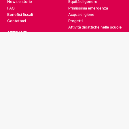
News e storie
Equità di genere
FAQ
Primissima emergenza
Benefici fiscali
Acqua e igiene
Contattaci
Progetti
Attività didattiche nelle scuole
ATTIVATI
Sostienici
Campagne
Eventi
Diventa partner
Diventa volontario
Lavora con noi
Fondazione Help Code Italia ETS
Via XXV Aprile 12B 16123 Genova
Tel.
+39 010 570 4843
Cell.
+39 392 115 7552
(WhatsApp e Telegram)
info@helpcode.org