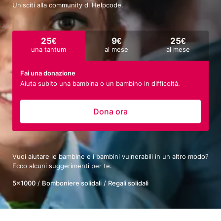
Unisciti alla community di Helpcode.
25€
9€
25€
una tantum
al mese
al mese
Fai una donazione
Aiuta subito una bambina o un bambino in difficoltà.
Dona ora
Vuoi aiutare le bambine e i bambini vulnerabili in un altro modo?
Ecco alcuni suggerimenti per te.
5×1000
/
Bomboniere solidali
/
Regali solidali