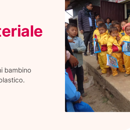
eriale
gni bambino
olastico.